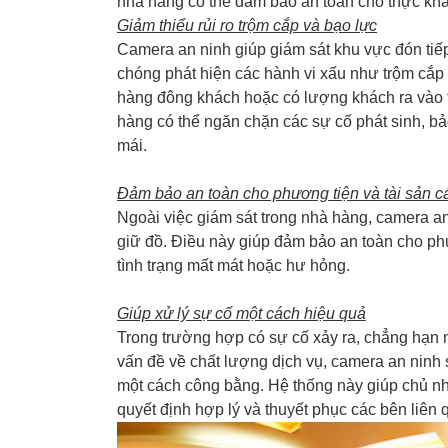
nhà hàng có thể đảm bảo an toàn cho thực khác
Giảm thiểu rủi ro trộm cắp và bạo lực
Camera an ninh giúp giám sát khu vực đón tiế
chóng phát hiện các hành vi xấu như trộm cắp 
hàng đông khách hoặc có lượng khách ra vào
hàng có thể ngăn chặn các sự cố phát sinh, bả
mái.
Đảm bảo an toàn cho phương tiện và tài sản c
Ngoài việc giám sát trong nhà hàng, camera an 
giữ đồ. Điều này giúp đảm bảo an toàn cho phư
tình trạng mất mát hoặc hư hỏng.
Giúp xử lý sự cố một cách hiệu quả
Trong trường hợp có sự cố xảy ra, chẳng hạn 
vấn đề về chất lượng dịch vụ, camera an ninh
một cách công bằng. Hệ thống này giúp chủ nhà
quyết định hợp lý và thuyết phục các bên liên 