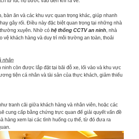
h từ lúc họ bước vào đến khi ra về.
p, bàn ăn và các khu vực quan trọng khác, giúp nhanh
hay gây rối. Điều này đặc biệt quan trọng tại những nhà
 thường xuyên. Nhờ có
hệ thống CCTV an ninh
, nhà
o vệ khách hàng và duy trì môi trường an toàn, thoải
á nhân
ninh còn được lắp đặt tại bãi đỗ xe, lối vào và khu vực
ơng tiện cá nhân và tài sản của thực khách, giảm thiểu
như tranh cãi giữa khách hàng và nhân viên, hoặc các
 sẽ cung cấp bằng chứng trực quan để giải quyết vấn đề
 hàng xem lại các tình huống cụ thể, từ đó đưa ra
quan.