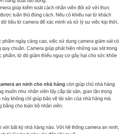
iện năng suất lao động.
mera giúp kiểm soát cách nhân viên đối xử với thực
được tuân thủ đúng cách. Nếu có khiếu nại từ khách
ữ liệu từ camera để xác minh và xử lý sự việc kịp thời.
ực phẩm ngày càng cao, việc sử dụng camera giám sát có
g quy chuẩn. Camera giúp phát hiện những sai sót trong
ực phẩm, từ đó giảm thiểu nguy cơ gây hại cho sức khỏe
camera an ninh cho nhà hàng
còn giúp chủ nhà hàng
 muốn như nhân viên lấy cắp tài sản, gian lận trong
u này không chỉ giúp bảo vệ tài sản của nhà hàng mà
g bằng cho toàn bộ nhân viên.
i với bất kỳ nhà hàng nào. Với hệ thống camera an ninh,