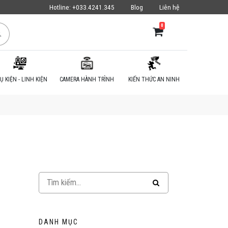
Hotline:
+033.4241.345
Blog
Liên hệ
0
Ụ KIỆN - LINH KIỆN
CAMERA HÀNH TRÌNH
KIẾN THỨC AN NINH
DANH MỤC