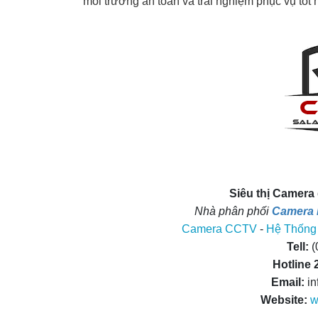
môi trường an toàn và trải nghiệm phục vụ tốt
Siêu thị Camera 
Nhà phân phối
Camera 
Camera CCTV
-
Hệ Thống
Tell:
(
Hotline 
Email:
i
Website:
w