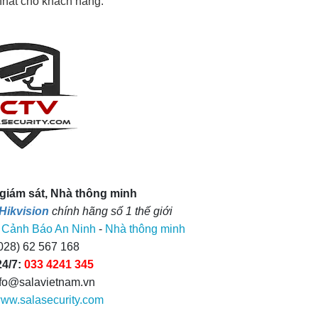
 nhất cho khách hàng.
giám sát, Nhà thông minh​
Hikvision
chính hãng số 1 thế giới
 Cảnh Báo An Ninh
-
Nhà thông minh
028) 62 567 168
24/7:
033 4241 345
nfo@salavietnam.vn
ww.
salasecurit
y.com