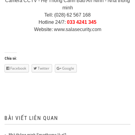
Camera CCTV
-
Hệ Thống Cảnh Báo An Ninh
-
Nhà thông
minh
Tell: (028) 62 567 168
Hotline 24/7:
033 4241 345
Website:
www.salasecurity.com
Chia sẻ:
Facebook
Twitter
Google
BÀI VIẾT LIÊN QUAN