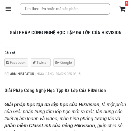
0
GIẢI PHÁP CÔNG NGHỆ HỌC TẬP ĐA LỚP CỦA HIKVISION
Chia sẻ:
Facebook
Twitter
Google
BỞI
ADMINISTRATOR
|
NGÀY ĐĂNG: 25/02/2025 08:15
Giải Pháp Công Nghệ Học Tập Đa Lớp Của Hikvision
Giải pháp học tập đa lớp học của Hikvision
, là một phần
của Giải pháp trung tâm lớp học mới ra mắt, tận dụng các
thiết bị âm thanh và video, màn hình phẳng tương tác và
phần mềm ClassLink của riêng Hikvision
, giúp chia sẻ