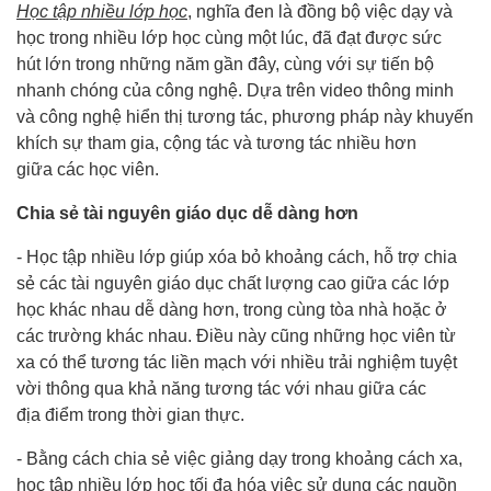
Học tập nhiều lớp học
, nghĩa đen là đồng bộ việc dạy và
học trong nhiều lớp học cùng một lúc, đã đạt được sức
hút lớn trong những năm gần đây, cùng với sự tiến bộ
nhanh chóng của công nghệ. Dựa trên video thông minh
và công nghệ hiển thị tương tác, phương pháp này khuyến
khích sự tham gia, cộng tác và tương tác nhiều hơn
giữa các học viên.
Chia sẻ tài nguyên giáo dục dễ dàng hơn
- Học tập nhiều lớp giúp xóa bỏ khoảng cách, hỗ trợ chia
sẻ các tài nguyên giáo dục chất lượng cao giữa các lớp
học khác nhau dễ dàng hơn, trong cùng tòa nhà hoặc ở
các trường khác nhau. Điều này cũng những học viên từ
xa có thể tương tác liền mạch với nhiều trải nghiệm tuyệt
vời thông qua khả năng tương tác với nhau giữa các
địa điểm trong thời gian thực.
- Bằng cách chia sẻ việc giảng dạy trong khoảng cách xa,
học tập nhiều lớp học tối đa hóa việc sử dụng các nguồn