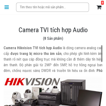
0
Camera TVI tích hợp Audio
(8 Sản phẩm)
Camera Hikvision TVI tích hợp Audio
là dòng camera analog cao
cấp
được trang bị micro thu âm sẵn
, cho phép ghi hình kèm âm
thanh rõ nét qua cáp đồng trục mà không cần đi thêm dây tín hiệu
âm thanh. Độ phân giải từ 2MP đến 5MP, hỗ trợ hồng ngoại ban
đêm, chống ngược sáng DWDR và truyền tín hiệu xa ổn định.
Phù
hợp lắp đặt cho gia đình, cửa hàng, văn phòng và các khu vực
cần giám sát hình ảnh kèm âm thanh tiện lợi
.