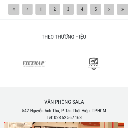
1
2
3
4
5
THEO THƯƠNG HIỆU
VĂN PHÒNG SALA
542 Nguyễn Ảnh Thủ, P. Tân Thới Hiệp, TP.HCM
Tel: 028.62.567.168