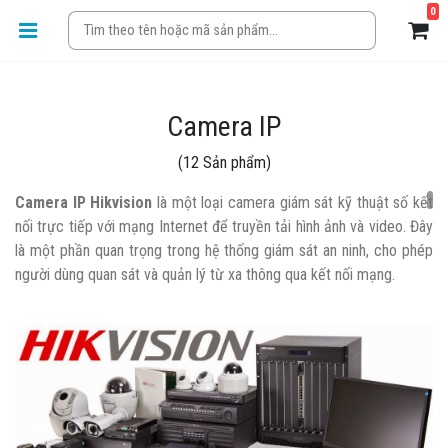
0
Camera IP
(12 Sản phẩm)
Camera IP Hikvision
là một loại camera giám sát kỹ thuật số kết
nối trực tiếp với mạng Internet để truyền tải hình ảnh và video. Đây
là một phần quan trọng trong hệ thống giám sát an ninh, cho phép
người dùng quan sát và quản lý từ xa thông qua kết nối mạng.
Đặc điểm nổi bật của Camera IP
Hikvision:
Chất lượng hình ảnh cao
: Camera IP Hikvision thường hỗ
trợ độ phân giải từ HD, Full HD đến 4K, mang lại hình ảnh sắc
nét và chi tiết.