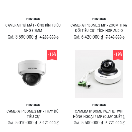
Hikvision
Hikvision
CAMERA IP BÍ MẬT - ỐNG KÍNH SIÊU
CAMERA IP DOME 2 MP - ZOOM THAY
NHỎ 3.7MM
ĐỔI TIÊU CỰ - TÍCH HỢP AUDIO
Giá: 3.590.000 ₫
Giá: 6.420.000 ₫
4.260.000 ₫
7.340.000 ₫
-16%
-19%
Hikvision
Hikvision
CAMERA IP DOME 2 MP - THAY ĐỔI
CAMERA IP DOME PAL/TILT WIFI
TIÊU CỰ
HỒNG NGOẠI 4 MP (QUAY QUÉT ),
Giá: 5.010.000 ₫
Giá: 5.500.000 ₫
5.970.000 ₫
6.770.000 ₫