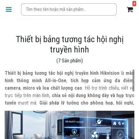
0
Thiết bị bảng tương tác hội nghị
truyền hình
(7 Sản phẩm)
Thiết bị bảng tương tác hội nghị truyền hình Hikvision
là
màn
hình thông minh All-in-One
,
tích hợp cảm ứng đa điểm
,
camera
,
micro và loa chất lượng cao
. Hỗ trợ trình chiếu, viết vẽ
trực tiếp trên màn hình,
chia sẻ nội dung không dây và họp trực
tuyến
mượt mà.
Giải pháp lý tưởng cho phòng họp, hội nghị,
giảng dạy và thuyết trình chuyên nghiệp
.