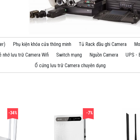
er)
Phụ kiện khóa cửa thông minh
Tủ Rack đầu ghi Camera
Mo
ẻ nhớ lưu trữ Camera Wifi
Switch mạng
Nguồn Camera
UPS - 
Ổ cứng lưu trữ Camera chuyên dụng
-34%
-7%