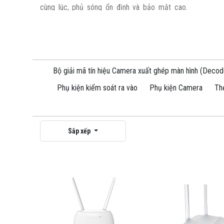
cùng lúc, phủ sóng ổn định và bảo mật cao.
Phù hợp sử dụng cho gia đình, văn phòng,
xe hơi hoặc những nơi không có sẵn mạng
dây
.
Bộ giải mã tín hiệu Camera xuất ghép màn hình (Decod
Phụ kiện kiểm soát ra vào
Phụ kiện Camera
Th
Sắp xếp