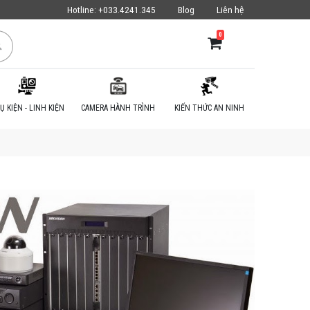
Hotline:
+033.4241.345
Blog
Liên hệ
0
Ụ KIỆN - LINH KIỆN
CAMERA HÀNH TRÌNH
KIẾN THỨC AN NINH