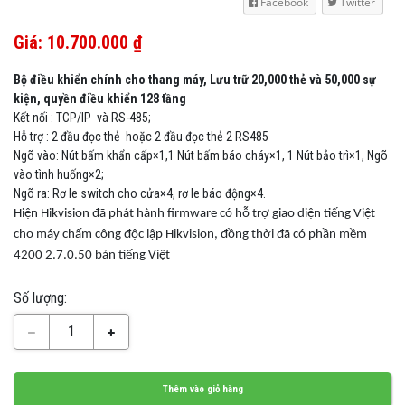
Facebook
Twitter
Giá: 10.700.000 ₫
Bộ điều khiển chính cho thang máy, Lưu trữ 20,000 thẻ và 50,000 sự
kiện, quyền điều khiển 128 tầng
Kết nối : TCP/IP và RS-485;
Hỗ trợ : 2 đầu đọc thẻ hoặc 2 đầu đọc thẻ 2 RS485
Ngõ vào: Nút bấm khẩn cấp×1,1 Nút bấm báo cháy×1, 1 Nút bảo trì×1, Ngõ
vào tình huống×2;
Ngõ ra: Rơ le switch cho cửa×4, rơ le báo động×4.
Hiện Hikvision đã phát hành firmware có hỗ trợ giao diện tiếng Việt
cho máy chấm công độc lập Hikvision, đồng thời đã có phần mềm
4200 2.7.0.50 bản tiếng Việt
Số lượng:
1
Thêm vào giỏ hàng