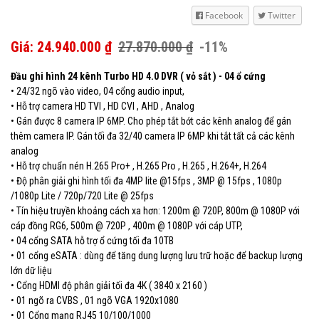
Facebook
Twitter
Giá: 24.940.000 ₫
27.870.000 ₫
-11%
Đầu ghi hình 24 kênh Turbo HD 4.0 DVR ( vỏ sắt ) - 04 ổ cứng
• 24/32 ngõ vào video, 04 cổng audio input,
• Hỗ trợ camera HD TVI , HD CVI , AHD , Analog
• Gán được 8 camera IP 6MP. Cho phép tắt bớt các kênh analog để gán
thêm camera IP. Gán tối đa 32/40 camera IP 6MP khi tắt tất cả các kênh
analog
• Hỗ trợ chuẩn nén H.265 Pro+ , H.265 Pro , H.265 , H.264+, H.264
• Độ phân giải ghi hình tối đa 4MP lite @15fps , 3MP @ 15fps , 1080p
/1080p Lite / 720p/720 Lite @ 25fps
• Tín hiệu truyền khoảng cách xa hơn: 1200m @ 720P, 800m @ 1080P với
cáp đồng RG6, 500m @ 720P , 400m @ 1080P với cáp UTP,
• 04 cổng SATA hỗ trợ ổ cứng tối đa 10TB
• 01 cổng eSATA : dùng để tăng dung lượng lưu trữ hoặc để backup lượng
lớn dữ liệu
• Cổng HDMI độ phân giải tối đa 4K ( 3840 x 2160 )
• 01 ngõ ra CVBS , 01 ngõ VGA 1920x1080
• 01 Cổng mạng RJ45 10/100/1000