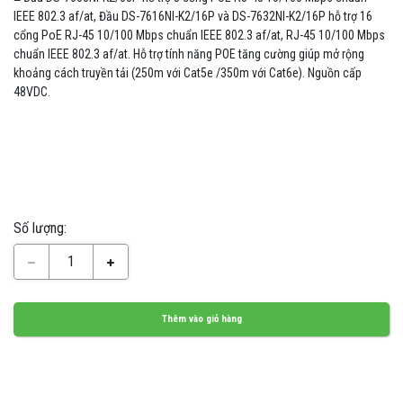
IEEE 802.3 af/at, Đầu DS-7616NI-K2/16P và DS-7632NI-K2/16P hỗ trợ 16
cổng PoE RJ-45 10/100 Mbps chuẩn IEEE 802.3 af/at, RJ-45 10/100 Mbps
chuẩn IEEE 802.3 af/at. Hỗ trợ tính năng POE tăng cường giúp mở rộng
khoảng cách truyền tải (250m với Cat5e /350m với Cat6e). Nguồn cấp
48VDC.
Số lượng:
1
Thêm vào giỏ hàng