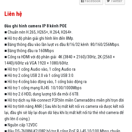
Facebook
Twitter
Liên hệ
Đầu ghi hình camera IP 8 kênh POE
■
Chuẩn nén H.265, H265+, H.264, H264+.
■
Hỗ trợ độ phân giải ghi hình lên đến 8Mp.
■
Băng thông đầu vào lần lượt vs đầu 8/16/32 kênh: 80/160/256Mbps.
■
Băng thông đầu ra 160Mbps
■
Cổng ra HDMI với độ phân giải 4K (3840 × 2160)/30Hz, 2K (2560 ×
1440)/60Hz và VGA 1920 × 1080/60Hz.
■
Hỗ trợ 1 cổng Audio vào, 1 cổng Audio ra
■
Hỗ trợ 2 cổng USB 2.0 và 1 cổng USB 3.0.
■
Hỗ trợ 4 cổng báo động vào, 1 cổng báo động ra
■
Hỗ trợ 1 cổng mạng RJ45 10/100/1000Mbps
■
Hỗ trợ 2 ổ HDD, dung lượng tối đa mỗi ổ 6TB.
■
Hỗ trợ dịch vụ Hik-connect P2P,tên miền Cameraddns miễn phí trọn đời
■
Hỗ trợ tính năng ANR ( Sau khi bị mất kết nối vs camera và được kết nối
lại, đầu ghi sẽ lấy lại đoạn dữ liệu khi bị mất kết nối từ thẻ nhớ camera để
ghi lên ổ cứng.)
■
Nguồn cấp 12VDC
■
Đầu DS-7608NI-K2/08P hỗ trợ 8 cổng PoE RJ-45 10/100 Mbps chuẩn