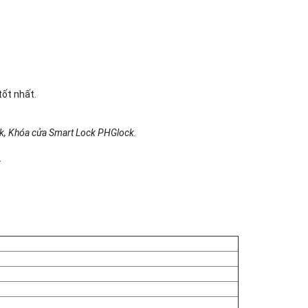
ốt nhất.
k, Khóa cửa Smart Lock PHGlock.
.