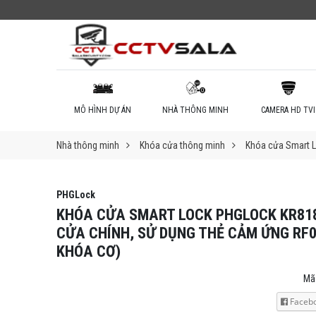
MÔ HÌNH DỰ ÁN
NHÀ THÔNG MINH
CAMERA HD TVI
Nhà thông minh
Khóa cửa thông minh
Khóa cửa Smart L
PHGLock
KHÓA CỬA SMART LOCK PHGLOCK KR81
CỬA CHÍNH, SỬ DỤNG THẺ CẢM ỨNG RF0
KHÓA CƠ)
Mã
Faceb