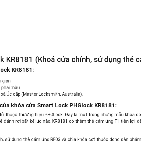
 KR8181 (Khoá cửa chính, sử dụng thẻ c
lock KR8181:
 gian.
g phai màu.
oá Úc cấp (Master Locksmith, Australia).
t của khóa cửa Smart Lock PHGlock KR8181:
ử thuộc thương hiệu PHGLock. Đây là một trong nhưng mẫu khoá có th
hể đánh rơi bất kể lúc nào. KR8181 có thêm thẻ cảm ứng TI, tiện lợi,
h, sử dụng thẻ cảm ứng RF03 và chìa khóa cơ) thuộc dòng sản phẩm