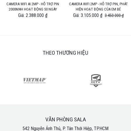
CAMERA WIFI AI 2MP - HỖ TRỢ PIN
CAMERA WIFI 2MP - HỖ TRỢ PIN, PHÁT
2000MAH HOẠT ĐỘNG 50 NGÀY
HIỆN HOẠT ĐỘNG CỦA EM BÉ
Giá: 2.388.000 ₫
Giá: 3.105.000 ₫
3.450.000 ₫
THEO THƯƠNG HIỆU
VĂN PHÒNG SALA
542 Nguyễn Ảnh Thủ, P. Tân Thới Hiệp, TP.HCM