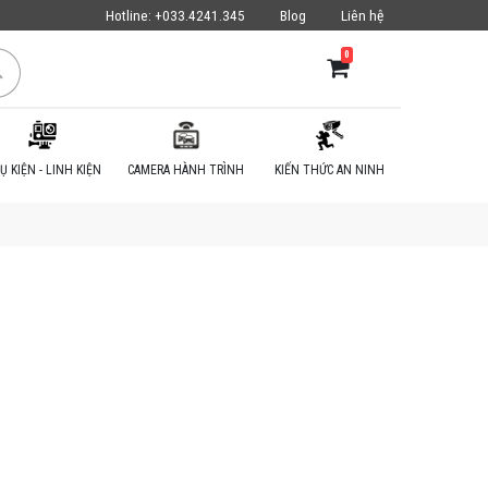
Hotline:
+033.4241.345
Blog
Liên hệ
0
Ụ KIỆN - LINH KIỆN
CAMERA HÀNH TRÌNH
KIẾN THỨC AN NINH