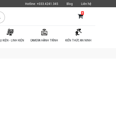
Hotline:
+033.4241.345
Blog
Liên hệ
0
Ụ KIỆN - LINH KIỆN
CAMERA HÀNH TRÌNH
KIẾN THỨC AN NINH